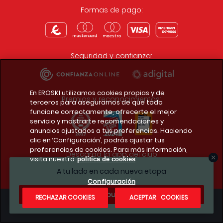
Formas de pago:
Seguridad y confianza:
En EROSKI utilizamos cookies propias y de
Premios y reconocimientos:
terceros para asegurarnos de que todo
funcione correctamente, ofrecerte el mejor
servicio y mostrarte recomendaciones y
anuncios ajustados a tus preferencias. Haciendo
clic en ‘Configuración’, podrás ajustar tus
preferencias de cookies. Para más información,
Descarga la app del club
visita nuestra
política de cookies
A tu lado en cada nueva etapa
Configuración
¿Te apuntas?
RECHAZAR COOKIES
ACEPTAR COOKIES
Condiciones legales