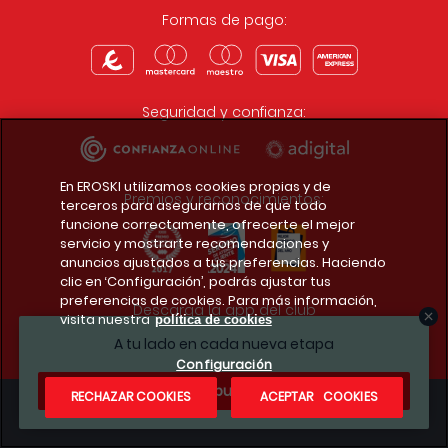
Formas de pago:
Seguridad y confianza:
En EROSKI utilizamos cookies propias y de
Premios y reconocimientos:
terceros para asegurarnos de que todo
funcione correctamente, ofrecerte el mejor
servicio y mostrarte recomendaciones y
anuncios ajustados a tus preferencias. Haciendo
clic en ‘Configuración’, podrás ajustar tus
preferencias de cookies. Para más información,
Descarga la app del club
visita nuestra
política de cookies
A tu lado en cada nueva etapa
Configuración
¿Te apuntas?
RECHAZAR COOKIES
ACEPTAR COOKIES
Condiciones legales