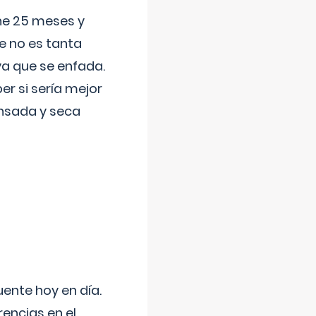
ene 25 meses y
e no es tanta
a que se enfada.
r si sería mejor
ansada y seca
uente hoy en día.
encias en el