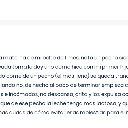
ia materna de mi bebe de 1 mes. noto un pecho s
 cada toma le doy uno como hice con mi primer hi
do come de un pecho (el mas lleno) se queda tranqu
lando no, de hecho al poco de terminar empieza c
s e incómodos, no descansa, grita y los expulsa co
 que de ese pecho la leche tenga mas lactosa, y 
as dudas de cómo evitar esas molestias para el