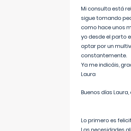
Mi consulta está re
sigue tomando pech
como hace unos me
yo desde el parto 
optar por un multi
constantemente.
Ya me indicáis, gra
Laura
Buenos días Laura,
Lo primero es felic
Las necesidades al