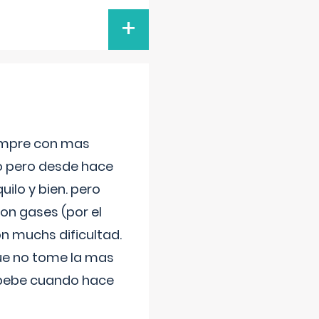
+
iempre con mas
jo pero desde hace
ilo y bien. pero
on gases (por el
n muchs dificultad.
que no tome la mas
 bebe cuando hace