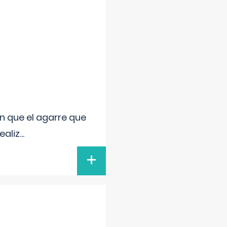
n que el agarre que
ealiz
...
+