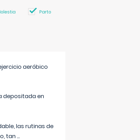
olestia
Parto
jercicio aeróbico
a depositada en
ble, las rutinas de
o, tan
...