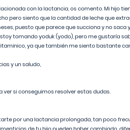
lacionada con la lactancia, os comento. Mi hijo ti
o pero siento que la cantidad de leche que extra
ses, puesto que parece que succiona y no saca y
estoy tomando yoduk (yodo), pero me gustaría sabe
vitaminico, ya que también me siento bastante c
cias y un saludo,
 a ver si conseguimos resolver estas dudas.
itarte por una lactancia prolongada, tan poco frec
imenticias de tu hijo pueden haber cambiado, difer