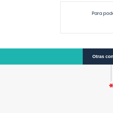
Para pode
Otras con