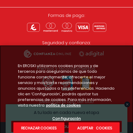
Formas de pago:
Seguridad y confianza:
En EROSKI utilizamos cookies propias y de
Premios y reconocimientos:
terceros para asegurarnos de que todo
funcione correctamente, ofrecerte el mejor
servicio y mostrarte recomendaciones y
anuncios ajustados a tus preferencias. Haciendo
clic en ‘Configuración’, podrás ajustar tus
preferencias de cookies. Para más información,
Descarga la app del club
visita nuestra
política de cookies
A tu lado en cada nueva etapa
Configuración
¿Te apuntas?
RECHAZAR COOKIES
ACEPTAR COOKIES
Condiciones legales