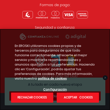
Formas de pago:
Seguridad y confianza:
En EROSKI utilizamos cookies propias y de
Premios y reconocimientos:
terceros para asegurarnos de que todo
funcione correctamente, ofrecerte el mejor
servicio y mostrarte recomendaciones y
anuncios ajustados a tus preferencias. Haciendo
clic en ‘Configuración’, podrás ajustar tus
preferencias de cookies. Para más información,
Descarga la app del club
visita nuestra
política de cookies
A tu lado en cada nueva etapa
Configuración
¿Te apuntas?
RECHAZAR COOKIES
ACEPTAR COOKIES
Condiciones legales