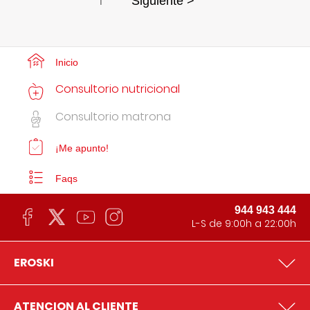
1
Siguiente >
Inicio
Consultorio nutricional
Consultorio matrona
¡Me apunto!
Faqs
944 943 444
L-S de 9:00h a 22:00h
EROSKI
ATENCION AL CLIENTE