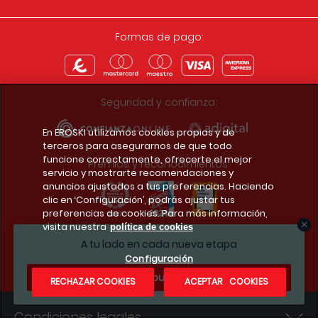
Formas de pago:
Seguridad y confianza:
En EROSKI utilizamos cookies propias y de
terceros para asegurarnos de que todo
funcione correctamente, ofrecerte el mejor
Premios y reconocimientos:
servicio y mostrarte recomendaciones y
anuncios ajustados a tus preferencias. Haciendo
clic en ‘Configuración’, podrás ajustar tus
preferencias de cookies. Para más información,
visita nuestra
política de cookies
Descarga la app del club
A tu lado en cada nueva etapa
Configuración
¿Te apuntas?
RECHAZAR COOKIES
ACEPTAR COOKIES
Condiciones legales