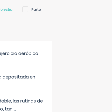
olestia
Parto
jercicio aeróbico
a depositada en
ble, las rutinas de
o, tan
...