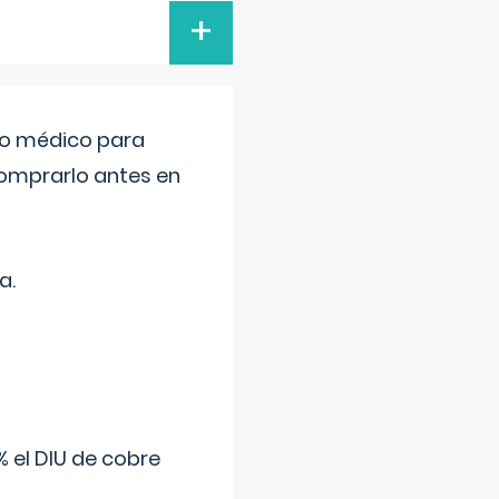
+
tro médico para
comprarlo antes en
a.
 el DIU de cobre