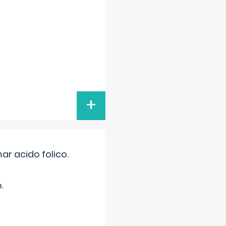
+
r acido folico.
.