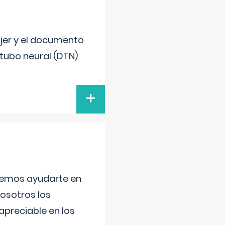
ujer y el documento
 tubo neural (DTN)
+
aremos ayudarte en
nosotros los
preciable en los