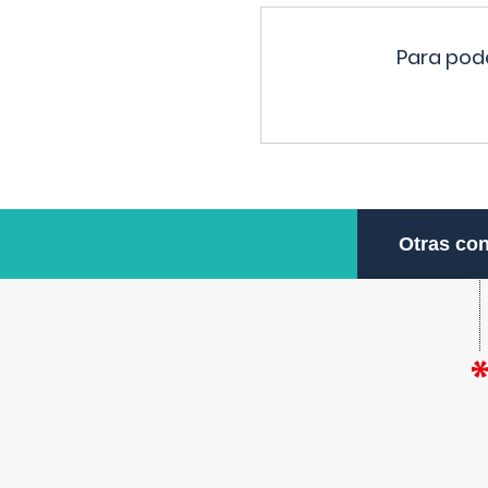
Para pode
Otras con