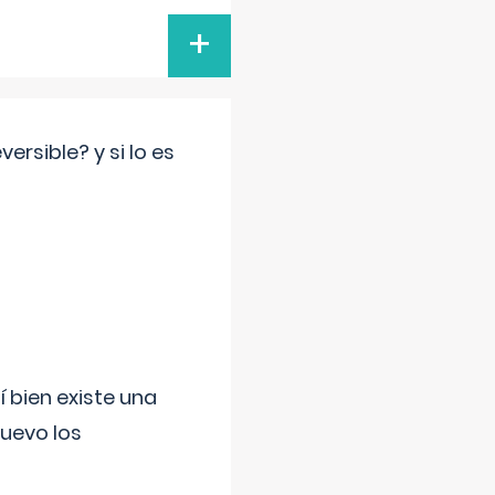
+
rsible? y si lo es
í bien existe una
uevo los