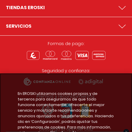
TIENDAS EROSKI
SERVICIOS
Formas de pago:
Seguridad y confianza:
En EROSKI utilizamos cookies propias y de
Premios y reconocimientos:
terceros para asegurarnos de que todo
funcione correctamente, ofrecerte el mejor
servicio y mostrarte recomendaciones y
anuncios ajustados a tus preferencias. Haciendo
clic en ‘Configuración’, podrás ajustar tus
preferencias de cookies. Para más información,
Descarga la app del club