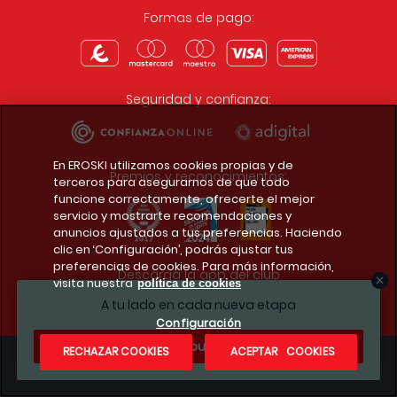
Formas de pago:
Seguridad y confianza:
En EROSKI utilizamos cookies propias y de
Premios y reconocimientos:
terceros para asegurarnos de que todo
funcione correctamente, ofrecerte el mejor
servicio y mostrarte recomendaciones y
anuncios ajustados a tus preferencias. Haciendo
clic en ‘Configuración’, podrás ajustar tus
preferencias de cookies. Para más información,
Descarga la app del club
visita nuestra
política de cookies
A tu lado en cada nueva etapa
Configuración
¿Te apuntas?
RECHAZAR COOKIES
ACEPTAR COOKIES
Condiciones legales