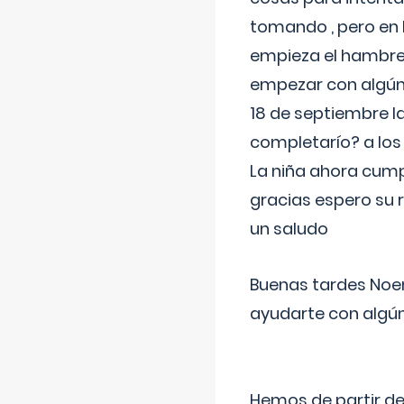
tomando , pero en l
empieza el hambre 
empezar con algúna
18 de septiembre l
completarío? a los
La niña ahora cump
gracias espero su 
un saludo
Buenas tardes Noem
ayudarte con algún
Hemos de partir de