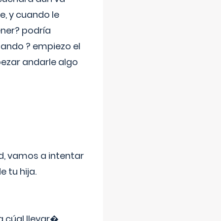
e, y cuando le
ner? podría
jando ? empiezo el
pezar andarle algo
d, vamos a intentar
 tu hija.
a cúal llevar�
...