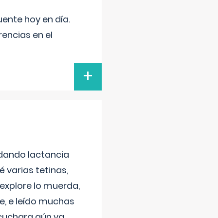
uente hoy en día.
encias en el
+
 dando lactancia
 varias tetinas,
 explore lo muerda,
e, e leído muchas
 cuchara aún va