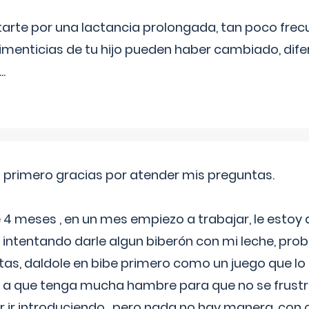
itarte por una lactancia prolongada, tan poco frec
imenticias de tu hijo pueden haber cambiado, difer
...
o primero gracias por atender mis preguntas.
4 meses , en un mes empiezo a trabajar, le estoy
intentando darle algun biberón con mi leche, probé
tas, daldole en bibe primero como un juego que lo
 a que tenga mucha hambre para que no se frustr
r ir introduciendo , pero nada no hay manera, con