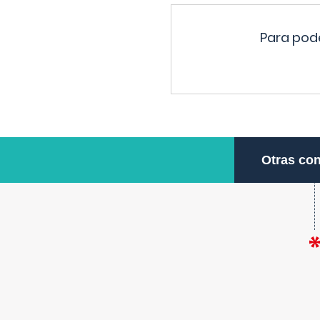
Para pode
Otras con