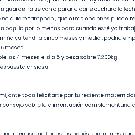
a guarde no se van a parar a darle cuchara la lech
no quiere tampoco , que otras opciones puedo te
 papilla por lo menos para cuando esté yo traba
a niña ya tendría cinco meses y medio , podría em
 5 meses.
le los 4 meses el día 5 y pesa sobre 7.200kg
respuesta ansiosa.
í, ante todo felicitarte por tu reciente maternida
 consejo sobre la alimentación complementaria de
 una premisa, no todos los bebés son iguales, cad