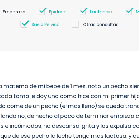
Embarazo
Epidural
Lactancia
M
Suelo Pélvico
Otras consultas
ia materna de mi bebe de 1 mes. noto un pecho s
 cada toma le doy uno como hice con mi primer hi
do come de un pecho (el mas lleno) se queda tranqu
lando no, de hecho al poco de terminar empieza c
s e incómodos, no descansa, grita y los expulsa co
 que de ese pecho la leche tenga mas lactosa, y 