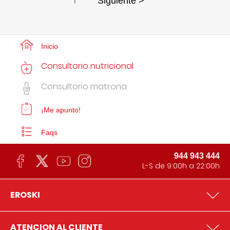
1
Siguiente >
Inicio
Consultorio nutricional
Consultorio matrona
¡Me apunto!
Faqs
944 943 444
L-S de 9:00h a 22:00h
EROSKI
ATENCION AL CLIENTE