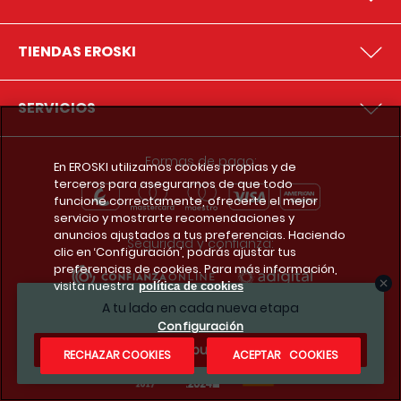
TIENDAS EROSKI
SERVICIOS
Formas de pago:
En EROSKI utilizamos cookies propias y de
terceros para asegurarnos de que todo
funcione correctamente, ofrecerte el mejor
servicio y mostrarte recomendaciones y
anuncios ajustados a tus preferencias. Haciendo
Seguridad y confianza:
clic en ‘Configuración’, podrás ajustar tus
preferencias de cookies. Para más información,
visita nuestra
política de cookies
A tu lado en cada nueva etapa
Premios y reconocimientos:
Configuración
¿Te apuntas?
RECHAZAR COOKIES
ACEPTAR COOKIES