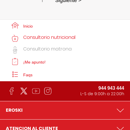
1
Siguiente >
Inicio
Consultorio nutricional
Consultorio matrona
¡Me apunto!
Faqs
944 943 444
L-S de 9:00h a 22:00h
EROSKI
ATENCION AL CLIENTE