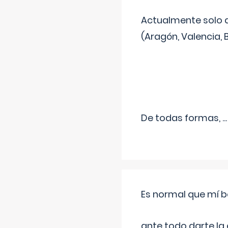
Actualmente solo 
(Aragón, Valencia, B
De todas formas,
...
Es normal que mí b
ante todo darte la