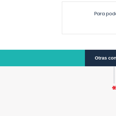
Para pode
Otras con