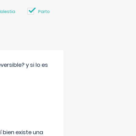
olestia
Parto
rsible? y si lo es
í bien existe una