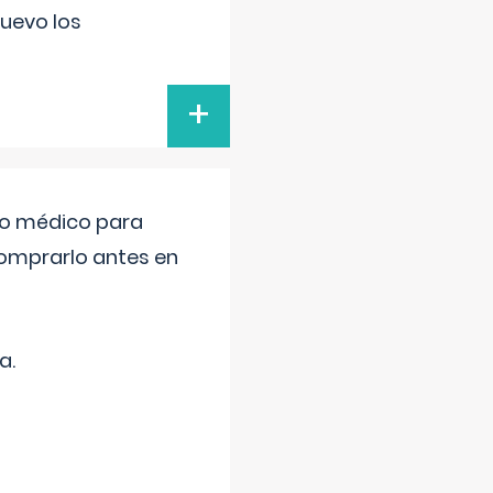
uevo los
+
tro médico para
comprarlo antes en
a.