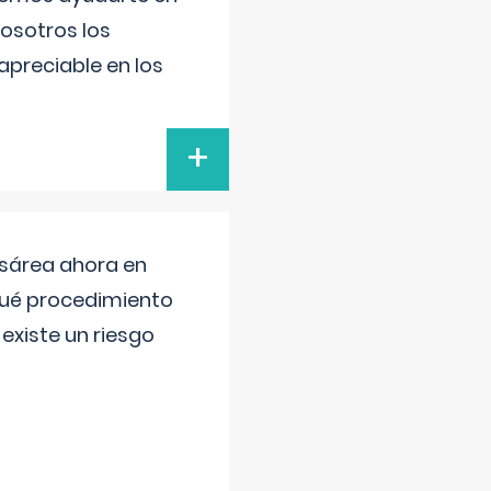
nosotros los
preciable en los
+
esárea ahora en
 qué procedimiento
existe un riesgo