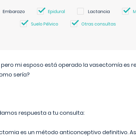
Embarazo
Epidural
Lactancia
M
Suelo Pélvico
Otras consultas
o pero mi esposo está operado la vasectomía es reve
como sería?
 damos respuesta a tu consulta:
ectomia es un método anticonceptivo definitivo. As