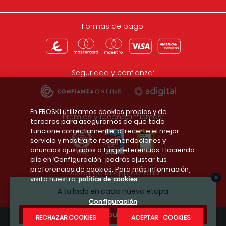
Formas de pago:
Seguridad y confianza:
En EROSKI utilizamos cookies propias y de
Premios y reconocimientos:
terceros para asegurarnos de que todo
funcione correctamente, ofrecerte el mejor
servicio y mostrarte recomendaciones y
anuncios ajustados a tus preferencias. Haciendo
clic en ‘Configuración’, podrás ajustar tus
preferencias de cookies. Para más información,
Descarga la app del club
visita nuestra
política de cookies
A tu lado en cada nueva etapa
Configuración
¿Te apuntas?
RECHAZAR COOKIES
ACEPTAR COOKIES
Condiciones legales