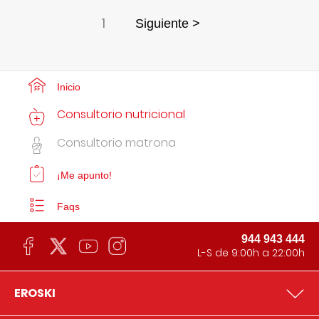
1
Siguiente >
Inicio
Consultorio nutricional
Consultorio matrona
¡Me apunto!
Faqs
944 943 444
L-S de 9:00h a 22:00h
EROSKI