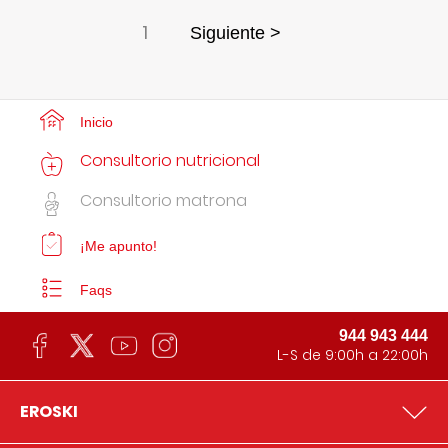
1
Siguiente >
Inicio
Consultorio nutricional
Consultorio matrona
¡Me apunto!
Faqs
944 943 444
L-S de 9:00h a 22:00h
EROSKI