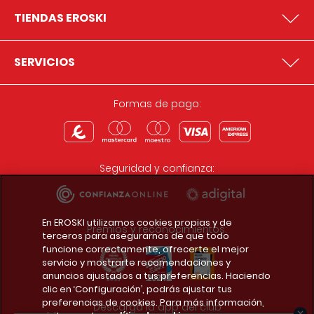
TIENDAS EROSKI
SERVICIOS
Formas de pago:
Seguridad y confianza:
En EROSKI utilizamos cookies propias y de
Premios y reconocimientos:
terceros para asegurarnos de que todo
funcione correctamente, ofrecerte el mejor
servicio y mostrarte recomendaciones y
anuncios ajustados a tus preferencias. Haciendo
clic en ‘Configuración’, podrás ajustar tus
preferencias de cookies. Para más información,
Descarga la app del club