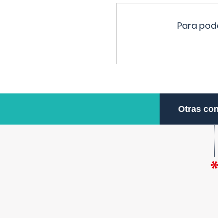
Para pode
Otras con