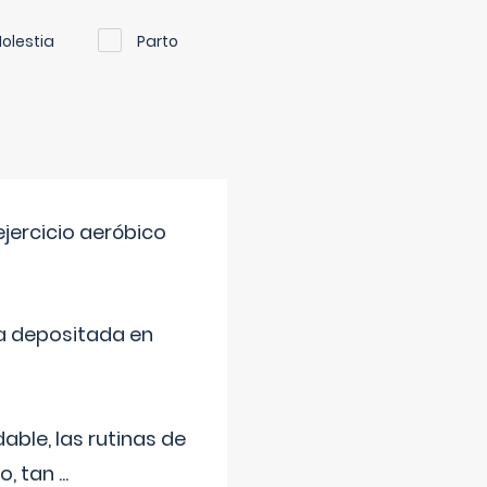
olestia
Parto
jercicio aeróbico
a depositada en
ble, las rutinas de
o, tan
...