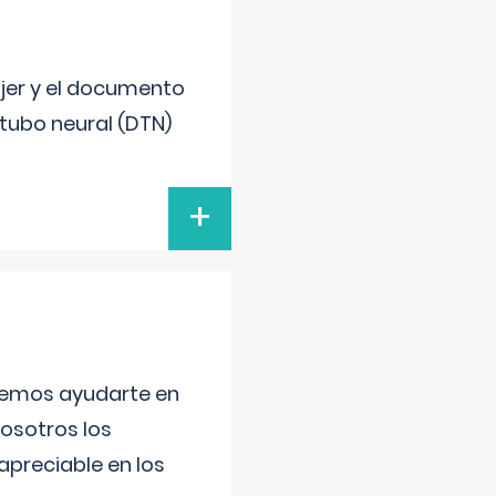
ujer y el documento
 tubo neural (DTN)
+
aremos ayudarte en
nosotros los
preciable en los