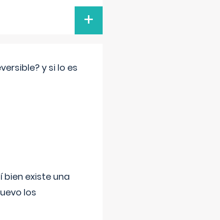
+
rsible? y si lo es
í bien existe una
uevo los