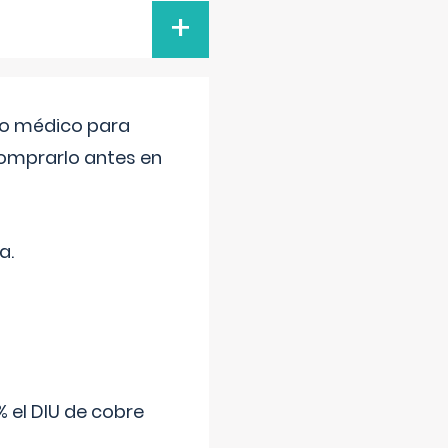
+
tro médico para
comprarlo antes en
a.
 el DIU de cobre