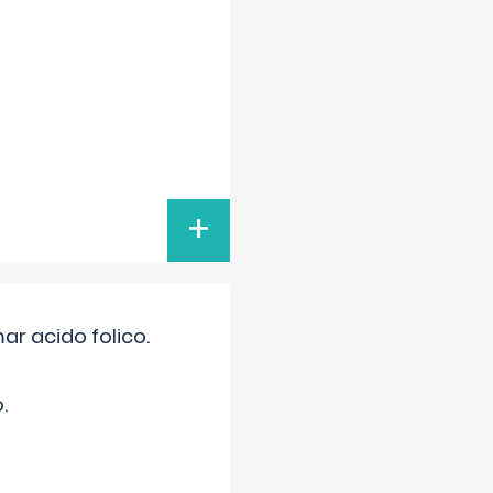
+
r acido folico.
.