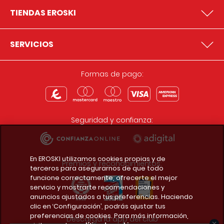
TIENDAS EROSKI
SERVICIOS
Formas de pago:
Seguridad y confianza:
En EROSKI utilizamos cookies propias y de
Premios y reconocimientos:
terceros para asegurarnos de que todo
funcione correctamente, ofrecerte el mejor
servicio y mostrarte recomendaciones y
anuncios ajustados a tus preferencias. Haciendo
clic en ‘Configuración’, podrás ajustar tus
preferencias de cookies. Para más información,
Descarga la app del club