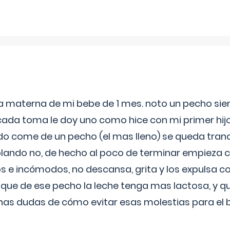
ia materna de mi bebe de 1 mes. noto un pecho s
 cada toma le doy uno como hice con mi primer hi
do come de un pecho (el mas lleno) se queda tranqu
lando no, de hecho al poco de terminar empieza c
s e incómodos, no descansa, grita y los expulsa co
 que de ese pecho la leche tenga mas lactosa, y 
as dudas de cómo evitar esas molestias para el