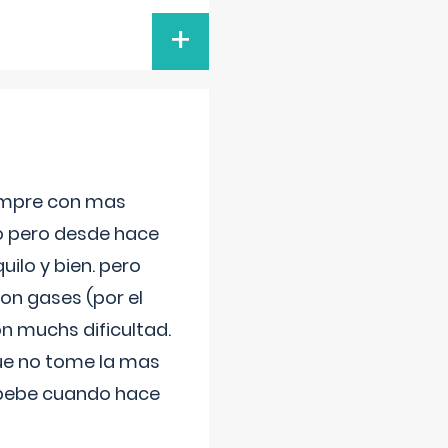
+
iempre con mas
jo pero desde hace
ilo y bien. pero
on gases (por el
n muchs dificultad.
que no tome la mas
 bebe cuando hace