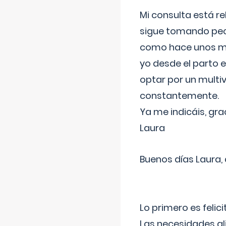
Mi consulta está re
sigue tomando pech
como hace unos me
yo desde el parto 
optar por un multi
constantemente.
Ya me indicáis, gra
Laura
Buenos días Laura,
Lo primero es felic
Las necesidades al