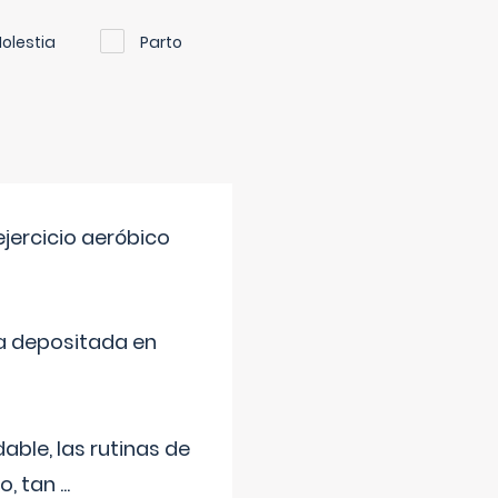
olestia
Parto
jercicio aeróbico
a depositada en
ble, las rutinas de
o, tan
...