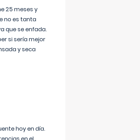
ene 25 meses y
e no es tanta
a que se enfada.
r si sería mejor
ansada y seca
uente hoy en día.
encias en el