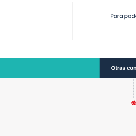
Para pode
Otras con