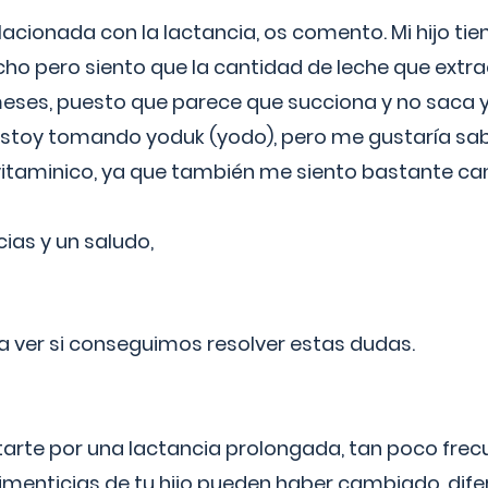
lacionada con la lactancia, os comento. Mi hijo ti
o pero siento que la cantidad de leche que extra
ses, puesto que parece que succiona y no saca y
estoy tomando yoduk (yodo), pero me gustaría sabe
vitaminico, ya que también me siento bastante c
cias y un saludo,
 a ver si conseguimos resolver estas dudas.
itarte por una lactancia prolongada, tan poco frec
imenticias de tu hijo pueden haber cambiado, difer