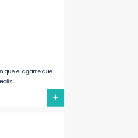
n que el agarre que
ealiz
...
+