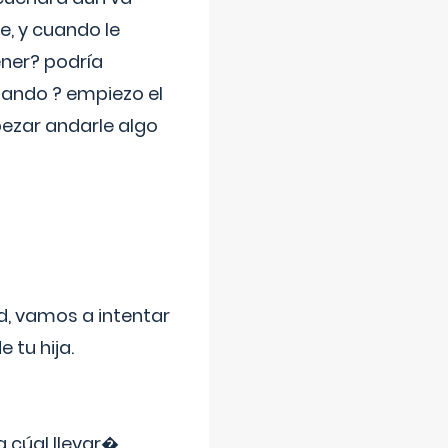
e, y cuando le
ner? podría
jando ? empiezo el
pezar andarle algo
d, vamos a intentar
 tu hija.
a cúal llevar�
...