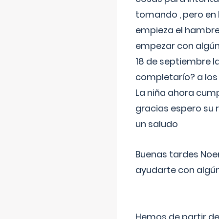
tomando , pero en l
empieza el hambre 
empezar con algúna
18 de septiembre l
completarío? a los
La niña ahora cump
gracias espero su 
un saludo
Buenas tardes Noem
ayudarte con algún
Hemos de partir de