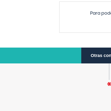
Para pode
Otras con