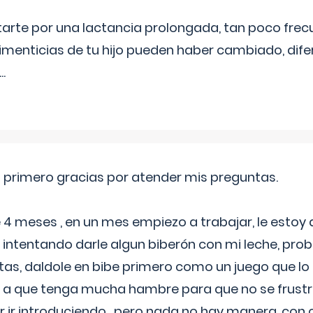
itarte por una lactancia prolongada, tan poco frec
imenticias de tu hijo pueden haber cambiado, difer
...
o primero gracias por atender mis preguntas.
4 meses , en un mes empiezo a trabajar, le estoy
intentando darle algun biberón con mi leche, probé
tas, daldole en bibe primero como un juego que lo
 a que tenga mucha hambre para que no se frustr
r ir introduciendo , pero nada no hay manera, con