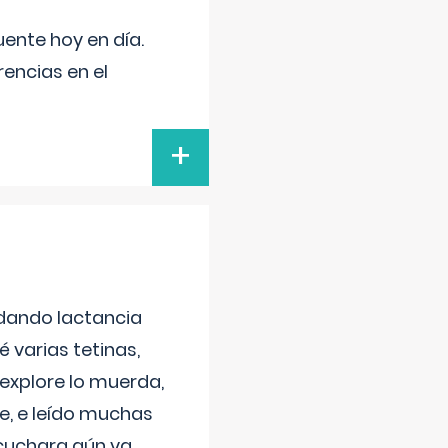
uente hoy en día.
encias en el
+
 dando lactancia
 varias tetinas,
 explore lo muerda,
e, e leído muchas
 cuchara aún va