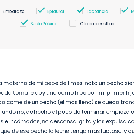
Embarazo
Epidural
Lactancia
M
Suelo Pélvico
Otras consultas
ia materna de mi bebe de 1 mes. noto un pecho s
 cada toma le doy uno como hice con mi primer hi
do come de un pecho (el mas lleno) se queda tranqu
lando no, de hecho al poco de terminar empieza c
s e incómodos, no descansa, grita y los expulsa co
 que de ese pecho la leche tenga mas lactosa, y 