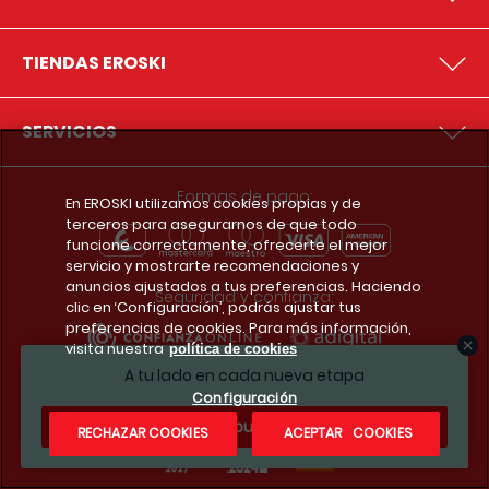
TIENDAS EROSKI
SERVICIOS
Formas de pago:
En EROSKI utilizamos cookies propias y de
terceros para asegurarnos de que todo
funcione correctamente, ofrecerte el mejor
servicio y mostrarte recomendaciones y
anuncios ajustados a tus preferencias. Haciendo
Seguridad y confianza:
clic en ‘Configuración’, podrás ajustar tus
preferencias de cookies. Para más información,
visita nuestra
política de cookies
A tu lado en cada nueva etapa
Premios y reconocimientos:
Configuración
¿Te apuntas?
RECHAZAR COOKIES
ACEPTAR COOKIES