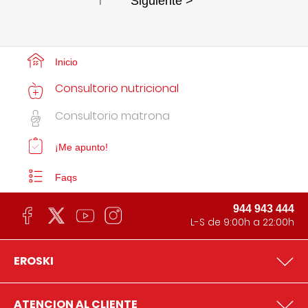
1
Siguiente >
Inicio
Consultorio nutricional
Consultorio matrona
¡Me apunto!
Faqs
944 943 444
L-S de 9:00h a 22:00h
EROSKI
ATENCION AL CLIENTE