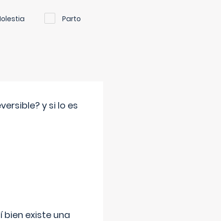
olestia
Parto
rsible? y si lo es
í bien existe una