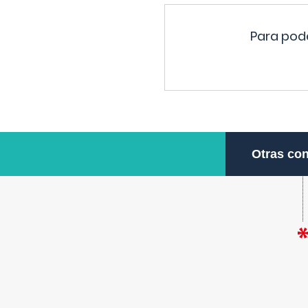
Para pode
Otras con