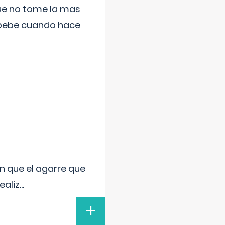
que no tome la mas
 bebe cuando hace
n que el agarre que
ealiz
...
+