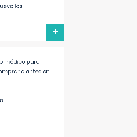
uevo los
+
tro médico para
comprarlo antes en
a.