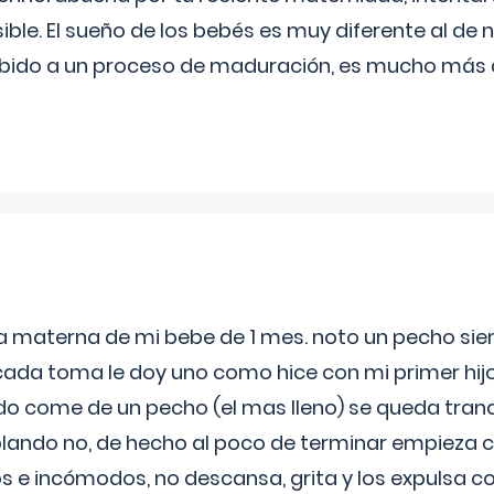
ible. El sueño de los bebés es muy diferente al de 
ebido a un proceso de maduración, es mucho más a
ia materna de mi bebe de 1 mes. noto un pecho s
 cada toma le doy uno como hice con mi primer hi
do come de un pecho (el mas lleno) se queda tranqu
lando no, de hecho al poco de terminar empieza c
s e incómodos, no descansa, grita y los expulsa co