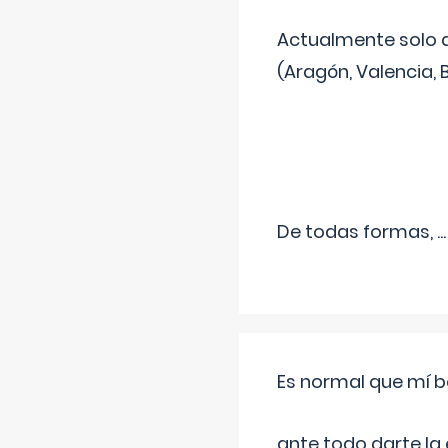
Actualmente solo 
(Aragón, Valencia, B
De todas formas,
...
Es normal que mí b
ante todo darte la