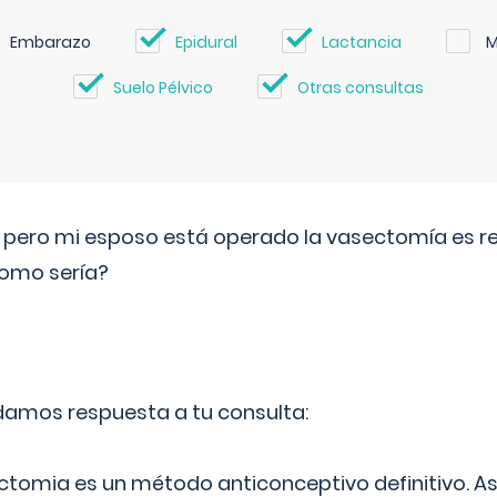
Embarazo
Epidural
Lactancia
M
Suelo Pélvico
Otras consultas
o pero mi esposo está operado la vasectomía es reve
como sería?
 damos respuesta a tu consulta:
ectomia es un método anticonceptivo definitivo. As