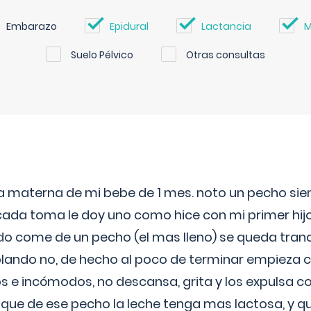
Embarazo
Epidural
Lactancia
M
Suelo Pélvico
Otras consultas
ia materna de mi bebe de 1 mes. noto un pecho s
 cada toma le doy uno como hice con mi primer hi
do come de un pecho (el mas lleno) se queda tranqu
lando no, de hecho al poco de terminar empieza c
s e incómodos, no descansa, grita y los expulsa co
 que de ese pecho la leche tenga mas lactosa, y 