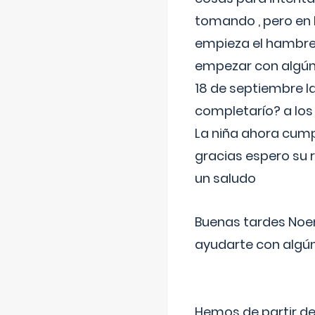
tomando , pero en l
empieza el hambre 
empezar con algúna
18 de septiembre l
completarío? a los
La niña ahora cump
gracias espero su 
un saludo
Buenas tardes Noem
ayudarte con algún
Hemos de partir de