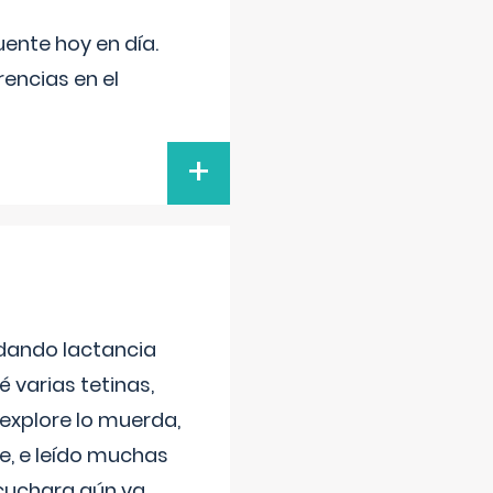
uente hoy en día.
encias en el
+
 dando lactancia
 varias tetinas,
 explore lo muerda,
e, e leído muchas
 cuchara aún va