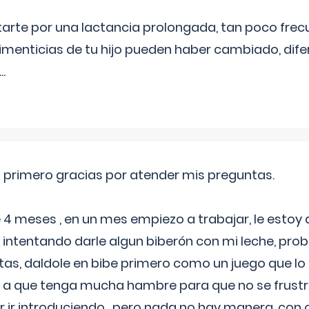
itarte por una lactancia prolongada, tan poco frec
imenticias de tu hijo pueden haber cambiado, difer
...
o primero gracias por atender mis preguntas.
4 meses , en un mes empiezo a trabajar, le estoy
intentando darle algun biberón con mi leche, probé
tas, daldole en bibe primero como un juego que lo
 a que tenga mucha hambre para que no se frustr
r ir introduciendo , pero nada no hay manera, con