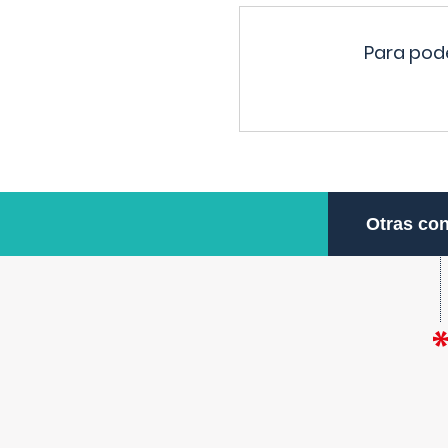
Para pode
Otras con