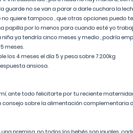
a guarde no se van a parar a darle cuchara la lech
no quiere tampoco , que otras opciones puedo te
 papilla por lo menos para cuando esté yo traba
a niña ya tendría cinco meses y medio , podría em
 5 meses.
le los 4 meses el día 5 y pesa sobre 7.200kg
respuesta ansiosa.
í, ante todo felicitarte por tu reciente maternida
 consejo sobre la alimentación complementaria de
 una premisa, no todos los bebés son iguales, cad