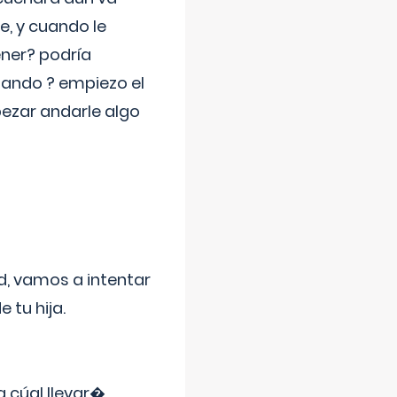
e, y cuando le
ner? podría
jando ? empiezo el
pezar andarle algo
d, vamos a intentar
 tu hija.
a cúal llevar�
...