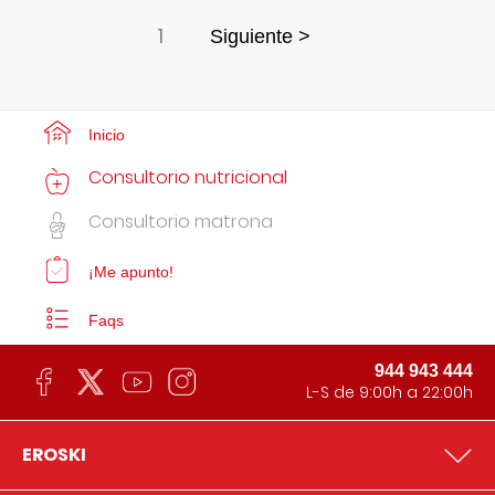
1
Siguiente >
Inicio
Consultorio nutricional
Consultorio matrona
¡Me apunto!
Faqs
944 943 444
L-S de 9:00h a 22:00h
EROSKI