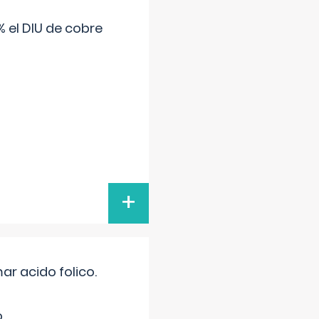
 el DIU de cobre
+
r acido folico.
.