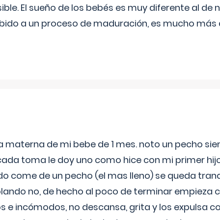
ible. El sueño de los bebés es muy diferente al de 
ebido a un proceso de maduración, es mucho más a
ia materna de mi bebe de 1 mes. noto un pecho s
 cada toma le doy uno como hice con mi primer hi
do come de un pecho (el mas lleno) se queda tranqu
lando no, de hecho al poco de terminar empieza c
s e incómodos, no descansa, grita y los expulsa co