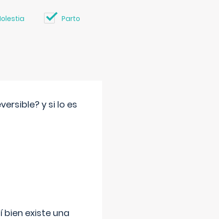
olestia
Parto
rsible? y si lo es
í bien existe una