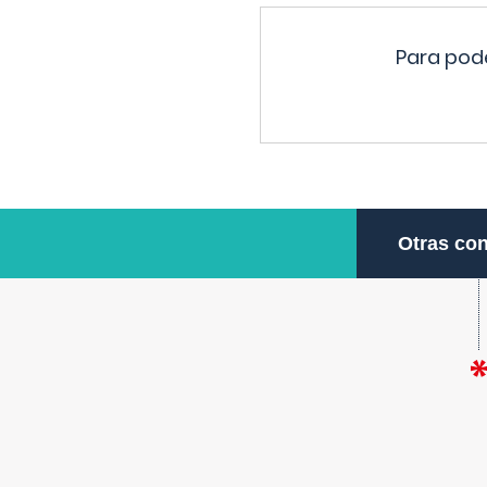
Para pode
Otras con