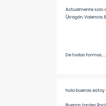
Actualmente solo 
(Aragón, Valencia, B
De todas formas,
...
hola buenas estoy 
Buenas tardes Rocí