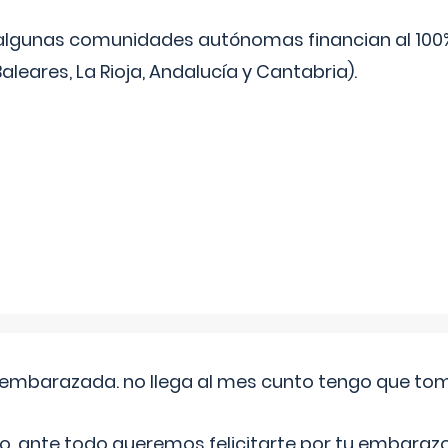
algunas comunidades autónomas financian al 100%
aleares, La Rioja, Andalucía y Cantabria).
embarazada. no llega al mes cunto tengo que toma
o, ante todo queremos felicitarte por tu embarazo