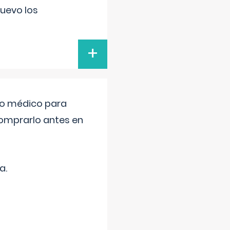
uevo los
+
tro médico para
comprarlo antes en
a.