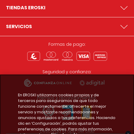
TIENDAS EROSKI
SERVICIOS
Formas de pago:
Seguridad y confianza:
En EROSKI utilizamos cookies propias y de
Premios y reconocimientos:
terceros para asegurarnos de que todo
funcione correctamente, ofrecerte el mejor
servicio y mostrarte recomendaciones y
anuncios ajustados a tus preferencias. Haciendo
clic en ‘Configuración’, podrás ajustar tus
preferencias de cookies. Para más información,
Descarga la app del club