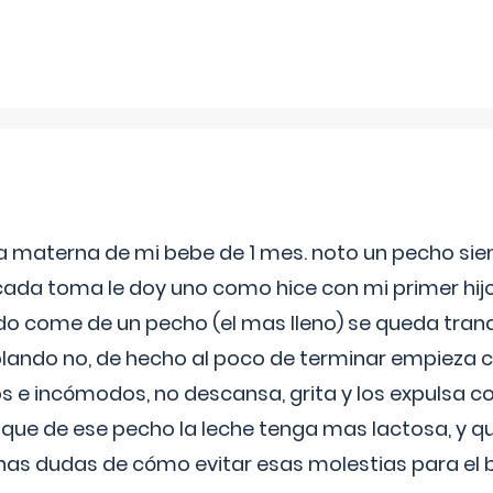
ia materna de mi bebe de 1 mes. noto un pecho s
 cada toma le doy uno como hice con mi primer hi
do come de un pecho (el mas lleno) se queda tranqu
lando no, de hecho al poco de terminar empieza c
s e incómodos, no descansa, grita y los expulsa co
 que de ese pecho la leche tenga mas lactosa, y 
as dudas de cómo evitar esas molestias para el