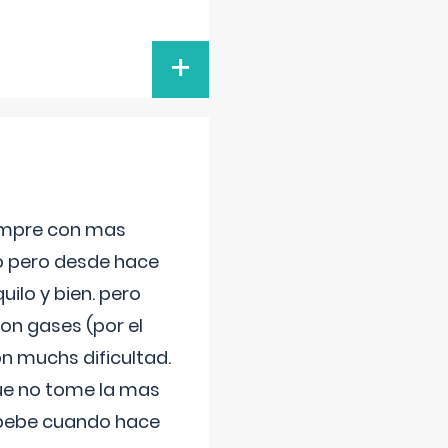
+
iempre con mas
jo pero desde hace
ilo y bien. pero
on gases (por el
n muchs dificultad.
que no tome la mas
 bebe cuando hace