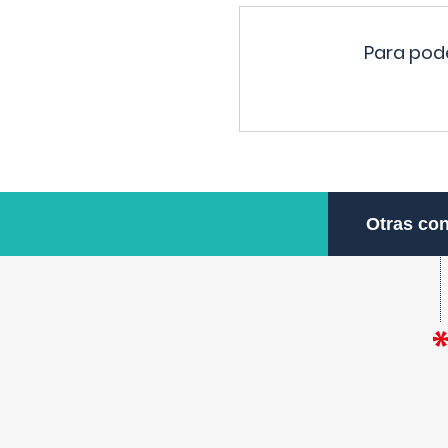
Para pode
Otras con