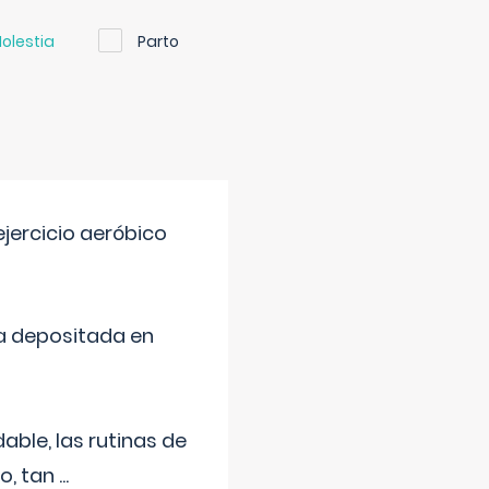
olestia
Parto
jercicio aeróbico
a depositada en
ble, las rutinas de
o, tan
...