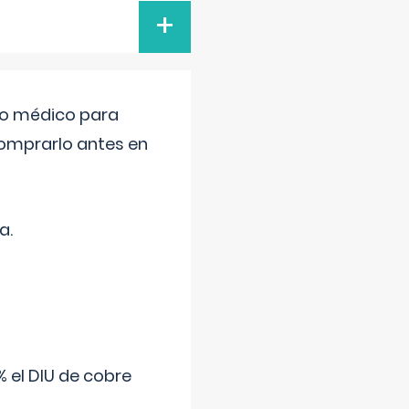
+
tro médico para
comprarlo antes en
a.
 el DIU de cobre