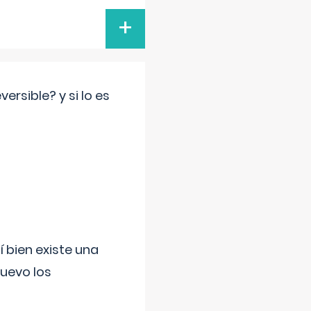
+
rsible? y si lo es
í bien existe una
uevo los