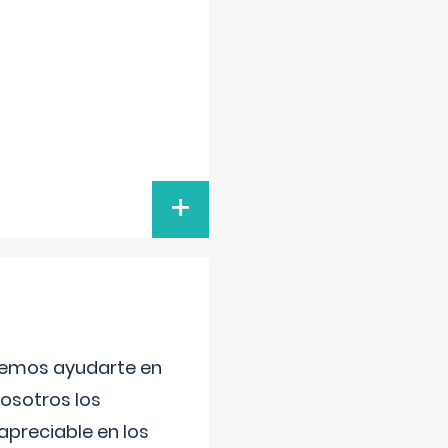
+
aremos ayudarte en
nosotros los
preciable en los