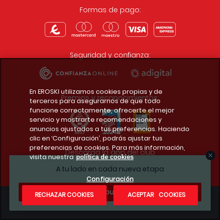
Formas de pago:
Seguridad y confianza:
En EROSKI utilizamos cookies propias y de
Premios y reconocimientos:
terceros para asegurarnos de que todo
funcione correctamente, ofrecerte el mejor
servicio y mostrarte recomendaciones y
anuncios ajustados a tus preferencias. Haciendo
clic en ‘Configuración’, podrás ajustar tus
preferencias de cookies. Para más información,
Descarga la app del club
visita nuestra
política de cookies
A tu lado en cada nueva etapa
Configuración
¿Te apuntas?
RECHAZAR COOKIES
ACEPTAR COOKIES
Condiciones legales