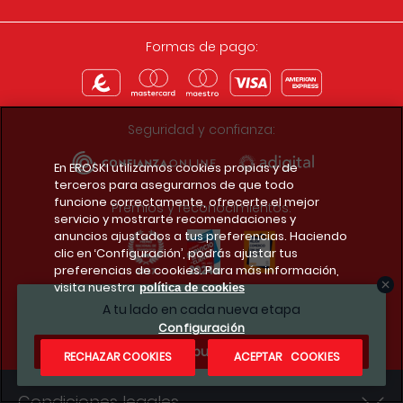
Formas de pago:
Seguridad y confianza:
En EROSKI utilizamos cookies propias y de
terceros para asegurarnos de que todo
funcione correctamente, ofrecerte el mejor
Premios y reconocimientos:
servicio y mostrarte recomendaciones y
anuncios ajustados a tus preferencias. Haciendo
clic en ‘Configuración’, podrás ajustar tus
preferencias de cookies. Para más información,
visita nuestra
política de cookies
Descarga la app del club
A tu lado en cada nueva etapa
Configuración
¿Te apuntas?
RECHAZAR COOKIES
ACEPTAR COOKIES
Condiciones legales