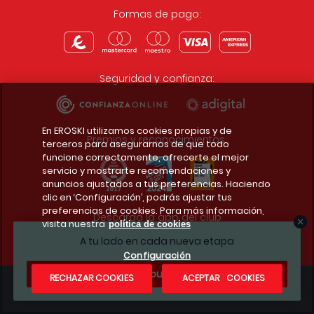
Formas de pago:
Seguridad y confianza:
En EROSKI utilizamos cookies propias y de
Premios y reconocimientos:
terceros para asegurarnos de que todo
funcione correctamente, ofrecerte el mejor
servicio y mostrarte recomendaciones y
anuncios ajustados a tus preferencias. Haciendo
clic en ‘Configuración’, podrás ajustar tus
preferencias de cookies. Para más información,
Descarga la app del club
visita nuestra
política de cookies
A tu lado en cada nueva etapa
Configuración
¿Te apuntas?
RECHAZAR COOKIES
ACEPTAR COOKIES
Condiciones legales