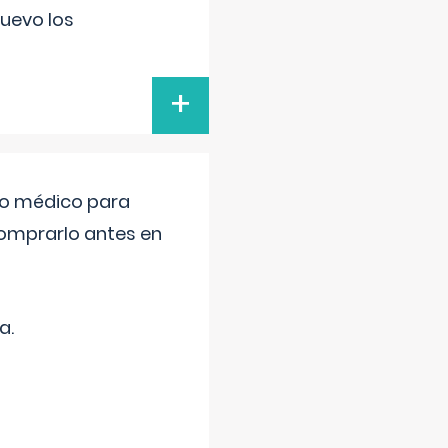
uevo los
+
tro médico para
comprarlo antes en
a.