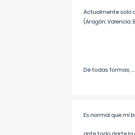
Actualmente solo 
(Aragón, Valencia, B
De todas formas,
...
Es normal que mí b
ante todo darte la