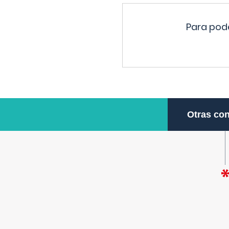
Para pode
Otras con