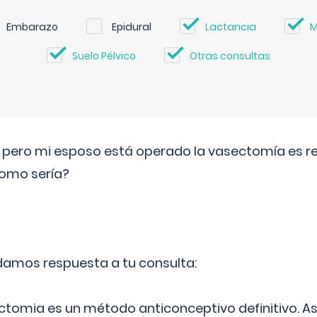
Embarazo
Epidural
Lactancia
M
Suelo Pélvico
Otras consultas
o pero mi esposo está operado la vasectomía es reve
como sería?
 damos respuesta a tu consulta:
ectomia es un método anticonceptivo definitivo. As