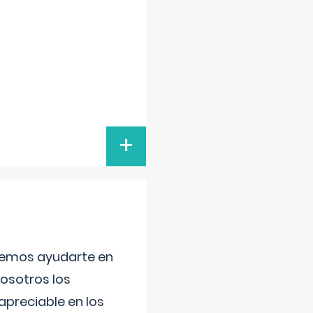
+
aremos ayudarte en
nosotros los
preciable en los