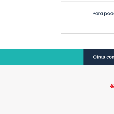
Para pode
Otras con