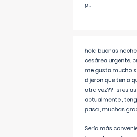
p
...
hola buenas noches
cesárea urgente, c
me gusta mucho sal
dijeron que tenía
otra vez?? , si es 
actualmente , teng
pasa , muchas gra
Sería más conveni