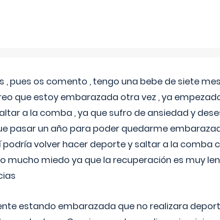
 , pues os comento , tengo una bebe de siete mese
reo que estoy embarazada otra vez , ya empezado
tar a la comba , ya que sufro de ansiedad y des
 que pasar un año para poder quedarme embarazad
así podría volver hacer deporte y saltar a la comba
o mucho miedo ya que la recuperación es muy lent
cias
ente estando embarazada que no realizara depor