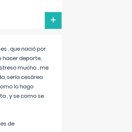
+
s , que nació por
 hacer deporte,
estreso mucho , me
a, sería cesárea
 como lo hago
a , y se como se
tes de