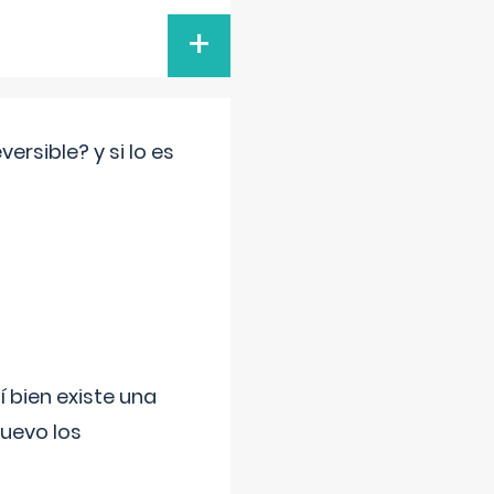
+
rsible? y si lo es
í bien existe una
uevo los