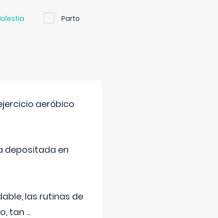
olestia
Parto
jercicio aeróbico
a depositada en
ble, las rutinas de
o, tan
...