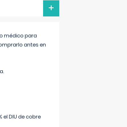
+
tro médico para
comprarlo antes en
a.
 el DIU de cobre