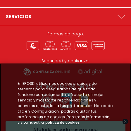
SERVICIOS
Formas de pago:
Seguridad y confianza:
En EROSKI utilizamos cookies propias y de
Premios y reconocimientos:
terceros para asegurarnos de que todo
funcione correctamente, ofrecerte el mejor
servicio y mostrarte recomendaciones y
anuncios ajustados a tus preferencias. Haciendo
clic en ‘Configuración’, podrás ajustar tus
preferencias de cookies. Para más información,
Descarga la app del club
visita nuestra
política de cookies
A tu lado en cada nueva etapa