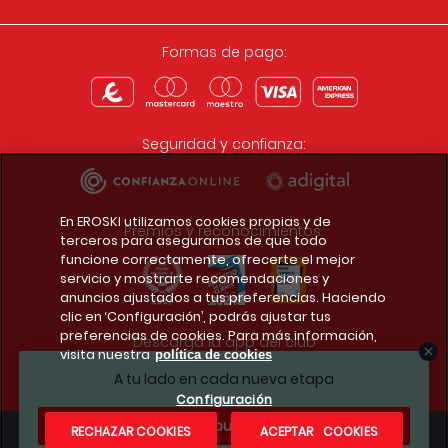
Formas de pago:
Seguridad y confianza:
En EROSKI utilizamos cookies propias y de
Premios y reconocimientos:
terceros para asegurarnos de que todo
funcione correctamente, ofrecerte el mejor
servicio y mostrarte recomendaciones y
anuncios ajustados a tus preferencias. Haciendo
clic en ‘Configuración’, podrás ajustar tus
preferencias de cookies. Para más información,
Descarga la app del club
visita nuestra
política de cookies
A tu lado en cada nueva etapa
Configuración
¿Te apuntas?
RECHAZAR COOKIES
ACEPTAR COOKIES
Condiciones legales