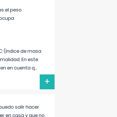
s el peso
eocupa
C (índice de masa
malidad. En este
 Ten en cuenta q
...
+
uedo salir hacer
cer en casa y que no