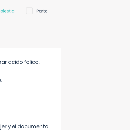
olestia
Parto
r acido folico.
.
ujer y el documento