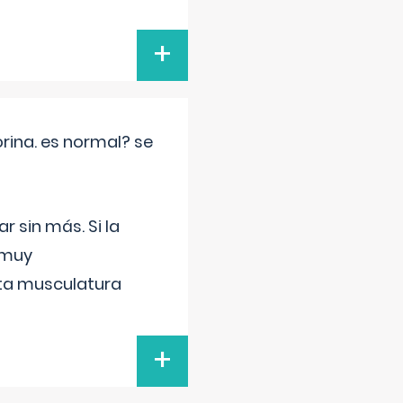
+
rina. es normal? se
 sin más. Si la
 muy
sta musculatura
+