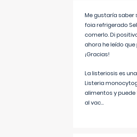
Me gustaría saber 
foia refrigerado Se
comerlo. Di positi
ahora he leído que 
¡Gracias!
La listeriosis es u
Listeria monocytog
alimentos y puede 
al vac
...