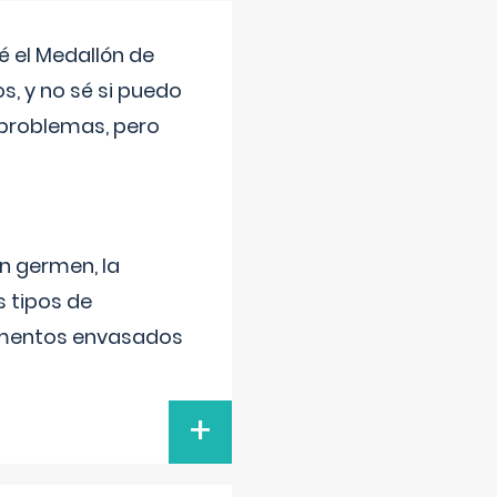
 el Medallón de
os, y no sé si puedo
 problemas, pero
un germen, la
 tipos de
alimentos envasados
+