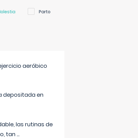
olestia
Parto
jercicio aeróbico
a depositada en
ble, las rutinas de
o, tan
...