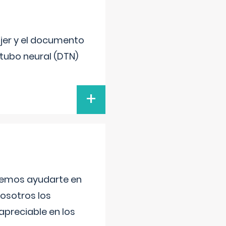
ujer y el documento
 tubo neural (DTN)
+
aremos ayudarte en
nosotros los
preciable en los