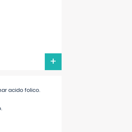
+
r acido folico.
.