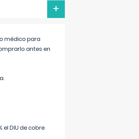
+
tro médico para
comprarlo antes en
a.
 el DIU de cobre