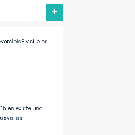
+
rsible? y si lo es
í bien existe una
uevo los