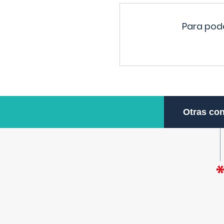
Para pode
Otras con