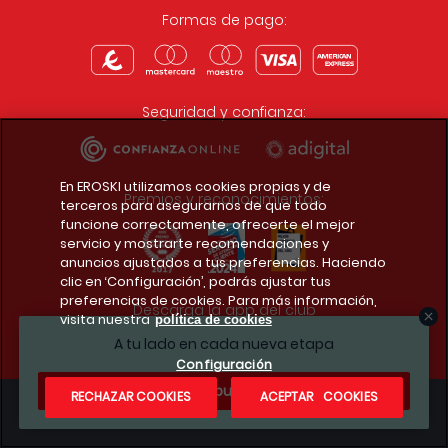
Formas de pago:
Seguridad y confianza:
En EROSKI utilizamos cookies propias y de
Premios y reconocimientos:
terceros para asegurarnos de que todo
funcione correctamente, ofrecerte el mejor
servicio y mostrarte recomendaciones y
anuncios ajustados a tus preferencias. Haciendo
clic en ‘Configuración’, podrás ajustar tus
preferencias de cookies. Para más información,
Descarga la app del club
visita nuestra
política de cookies
A tu lado en cada nueva etapa
Configuración
¿Te apuntas?
RECHAZAR COOKIES
ACEPTAR COOKIES
Condiciones legales