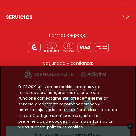
SERVICIOS
Formas de pago:
Seguridad y confianza:
En EROSKI utilizamos cookies propias y de
Premios y reconocimientos:
terceros para asegurarnos de que todo
funcione correctamente, ofrecerte el mejor
servicio y mostrarte recomendaciones y
anuncios ajustados a tus preferencias. Haciendo
clic en ‘Configuración’, podrás ajustar tus
preferencias de cookies. Para más información,
Descarga la app del club
visita nuestra
política de cookies
A tu lado en cada nueva etapa