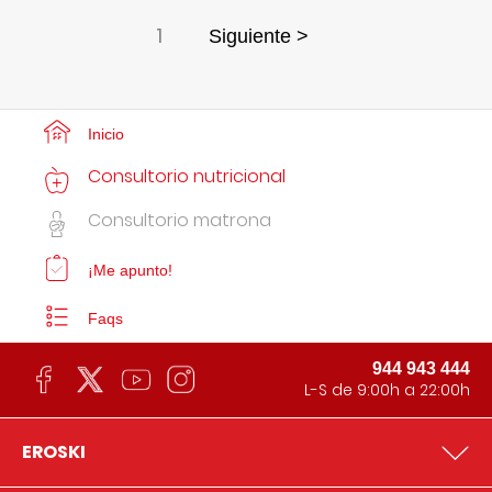
1
Siguiente >
Inicio
Consultorio nutricional
Consultorio matrona
¡Me apunto!
Faqs
944 943 444
L-S de 9:00h a 22:00h
EROSKI