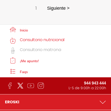
1
Siguiente >
Inicio
Consultorio nutricional
Consultorio matrona
¡Me apunto!
Faqs
944 943 444
L-S de 9:00h a 22:00h
EROSKI