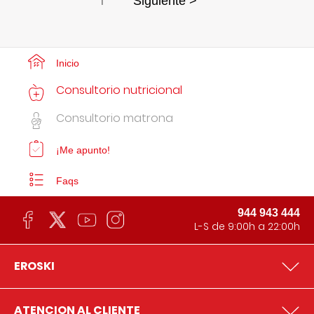
1
Siguiente >
Inicio
Consultorio nutricional
Consultorio matrona
¡Me apunto!
Faqs
944 943 444
L-S de 9:00h a 22:00h
EROSKI
ATENCION AL CLIENTE