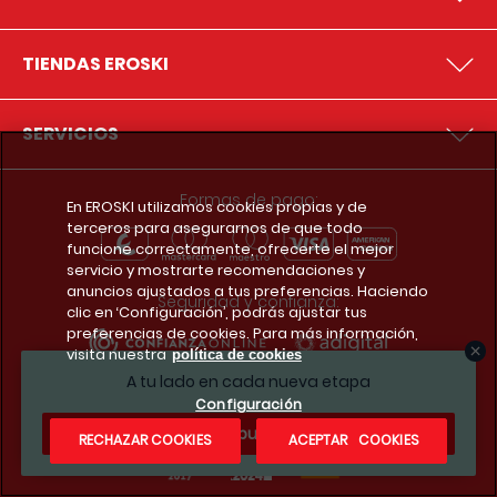
TIENDAS EROSKI
SERVICIOS
Formas de pago:
En EROSKI utilizamos cookies propias y de
terceros para asegurarnos de que todo
funcione correctamente, ofrecerte el mejor
servicio y mostrarte recomendaciones y
anuncios ajustados a tus preferencias. Haciendo
Seguridad y confianza:
clic en ‘Configuración’, podrás ajustar tus
preferencias de cookies. Para más información,
visita nuestra
política de cookies
A tu lado en cada nueva etapa
Premios y reconocimientos:
Configuración
¿Te apuntas?
RECHAZAR COOKIES
ACEPTAR COOKIES