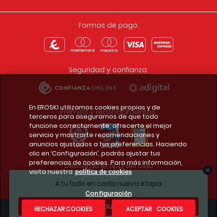
Formas de pago:
Seguridad y confianza:
En EROSKI utilizamos cookies propias y de
Premios y reconocimientos:
terceros para asegurarnos de que todo
funcione correctamente, ofrecerte el mejor
servicio y mostrarte recomendaciones y
anuncios ajustados a tus preferencias. Haciendo
clic en ‘Configuración’, podrás ajustar tus
preferencias de cookies. Para más información,
Descarga la app del club
visita nuestra
política de cookies
A tu lado en cada nueva etapa
Configuración
¿Te apuntas?
RECHAZAR COOKIES
ACEPTAR COOKIES
Condiciones legales