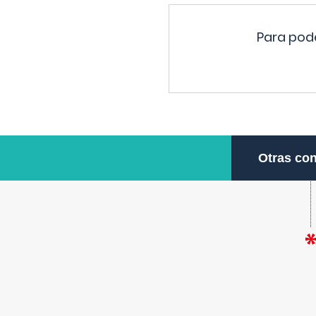
Para pode
Otras con