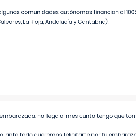
algunas comunidades autónomas financian al 100%
aleares, La Rioja, Andalucía y Cantabria).
embarazada. no llega al mes cunto tengo que toma
o, ante todo queremos felicitarte por tu embarazo