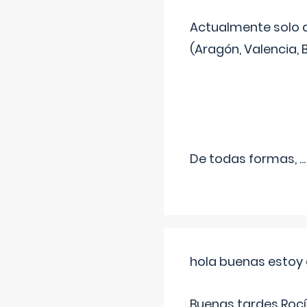
Actualmente solo 
(Aragón, Valencia, B
De todas formas,
...
hola buenas estoy 
Buenas tardes Rocí