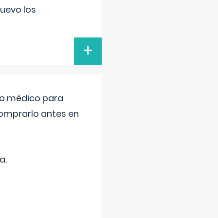
uevo los
+
tro médico para
comprarlo antes en
a.