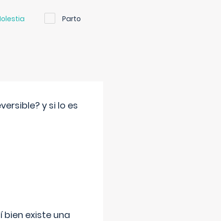
olestia
Parto
rsible? y si lo es
í bien existe una