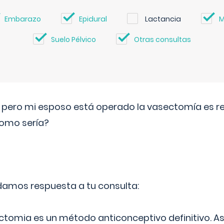
Embarazo
Epidural
Lactancia
M
Suelo Pélvico
Otras consultas
o pero mi esposo está operado la vasectomía es reve
como sería?
 damos respuesta a tu consulta:
ectomia es un método anticonceptivo definitivo. As