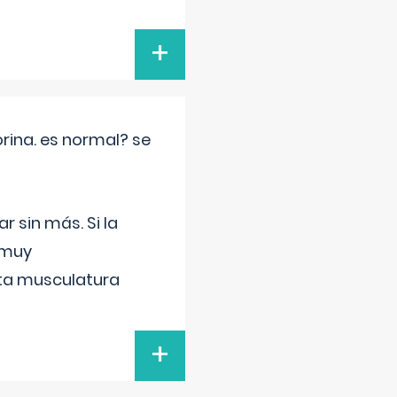
+
rina. es normal? se
 sin más. Si la
 muy
sta musculatura
+