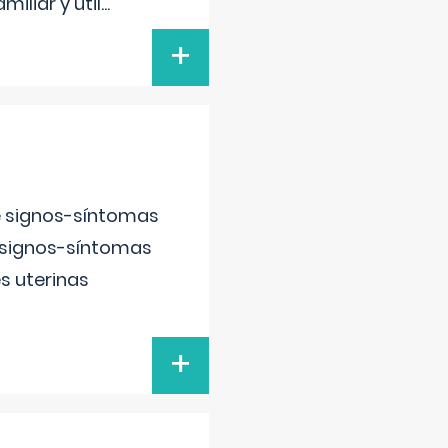
iliar y util
...
+
e signos-síntomas
 signos-síntomas
s uterinas
+