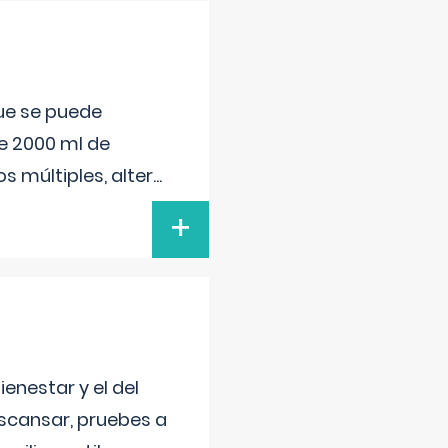
que se puede
e 2000 ml de
s múltiples, alter
...
+
enestar y el del
escansar, pruebes a