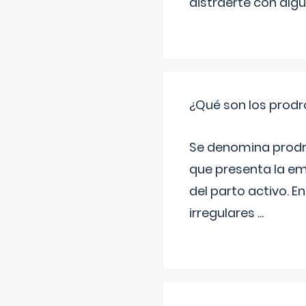
distraerte con alg
¿Qué son los prod
Se denomina prodr
que presenta la e
del parto activo. 
irregulares
...