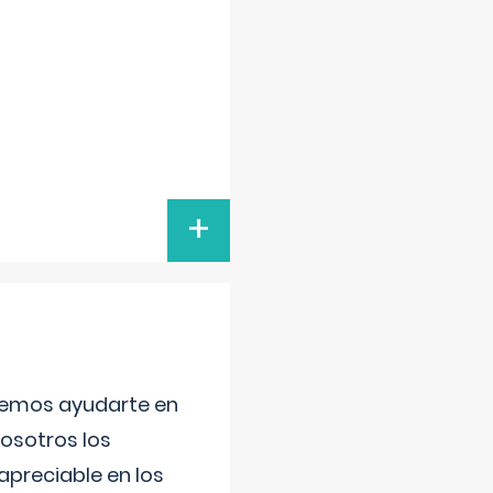
+
aremos ayudarte en
nosotros los
preciable en los