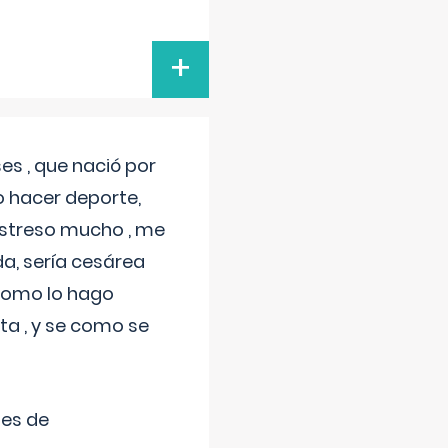
+
s , que nació por
 hacer deporte,
estreso mucho , me
a, sería cesárea
 como lo hago
a , y se como se
tes de