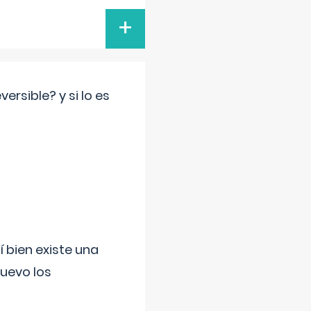
+
rsible? y si lo es
í bien existe una
uevo los