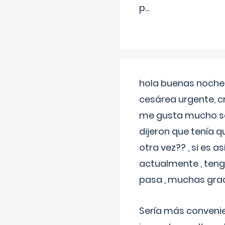
p
...
hola buenas noches
cesárea urgente, c
me gusta mucho sal
dijeron que tenía
otra vez?? , si es 
actualmente , teng
pasa , muchas gra
Sería más conveni