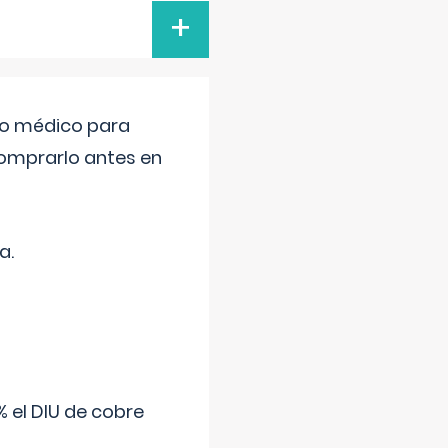
+
tro médico para
comprarlo antes en
a.
 el DIU de cobre