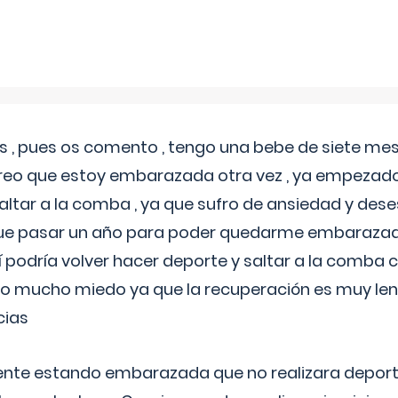
 , pues os comento , tengo una bebe de siete mese
reo que estoy embarazada otra vez , ya empezado
tar a la comba , ya que sufro de ansiedad y des
 que pasar un año para poder quedarme embarazad
así podría volver hacer deporte y saltar a la comba
o mucho miedo ya que la recuperación es muy lent
cias
ente estando embarazada que no realizara depor