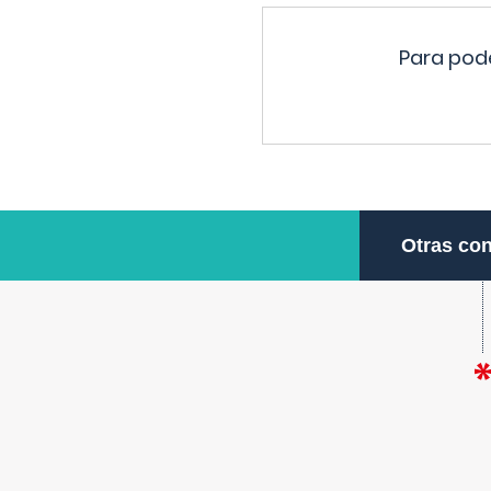
Para pode
Otras con