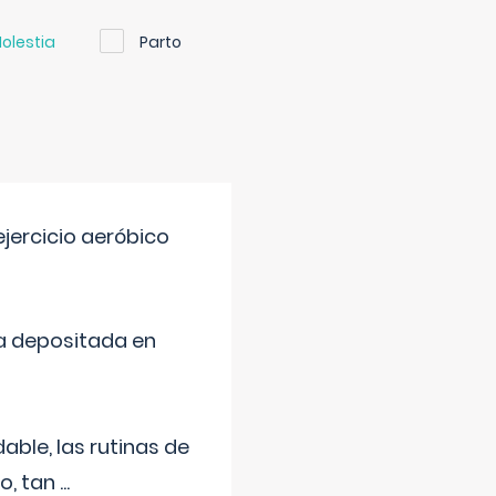
olestia
Parto
jercicio aeróbico
a depositada en
ble, las rutinas de
o, tan
...