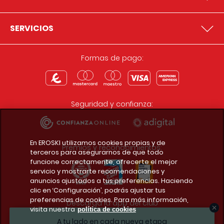
SERVICIOS
Formas de pago:
Seguridad y confianza:
En EROSKI utilizamos cookies propias y de
Premios y reconocimientos:
terceros para asegurarnos de que todo
funcione correctamente, ofrecerte el mejor
servicio y mostrarte recomendaciones y
anuncios ajustados a tus preferencias. Haciendo
clic en ‘Configuración’, podrás ajustar tus
preferencias de cookies. Para más información,
Descarga la app del club
visita nuestra
política de cookies
A tu lado en cada nueva etapa