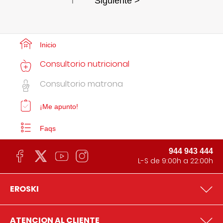
1
Siguiente >
Inicio
Consultorio nutricional
Consultorio matrona
¡Me apunto!
Faqs
944 943 444
L-S de 9:00h a 22:00h
EROSKI
ATENCION AL CLIENTE