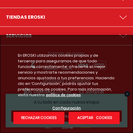
TIENDAS EROSKI
SERVICIOS
Formas de pago:
En EROSKI utilizamos cookies propias y de
terceros para asegurarnos de que todo
funcione correctamente, ofrecerte el mejor
servicio y mostrarte recomendaciones y
anuncios ajustados a tus preferencias. Haciendo
Seguridad y confianza:
clic en ‘Configuración’, podrás ajustar tus
preferencias de cookies. Para más información,
visita nuestra
política de cookies
A tu lado en cada nueva etapa
Premios y reconocimientos:
Configuración
¿Te apuntas?
RECHAZAR COOKIES
ACEPTAR COOKIES