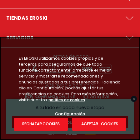
TIENDAS EROSKI
SERVICIOS
Formas de pago:
En EROSKI utilizamos cookies propias y de
terceros para asegurarnos de que todo
funcione correctamente, ofrecerte el mejor
servicio y mostrarte recomendaciones y
anuncios ajustados a tus preferencias. Haciendo
Seguridad y confianza:
clic en ‘Configuración’, podrás ajustar tus
preferencias de cookies. Para más información,
visita nuestra
política de cookies
A tu lado en cada nueva etapa
Premios y reconocimientos:
Configuración
¿Te apuntas?
RECHAZAR COOKIES
ACEPTAR COOKIES