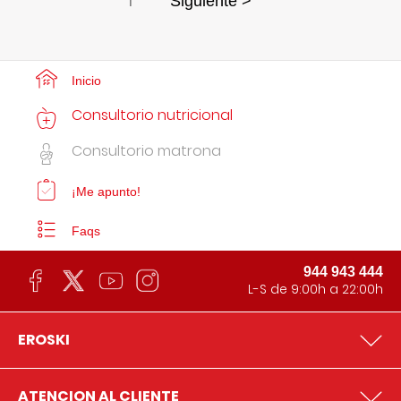
1
Siguiente >
Inicio
Consultorio nutricional
Consultorio matrona
¡Me apunto!
Faqs
944 943 444
L-S de 9:00h a 22:00h
EROSKI
ATENCION AL CLIENTE